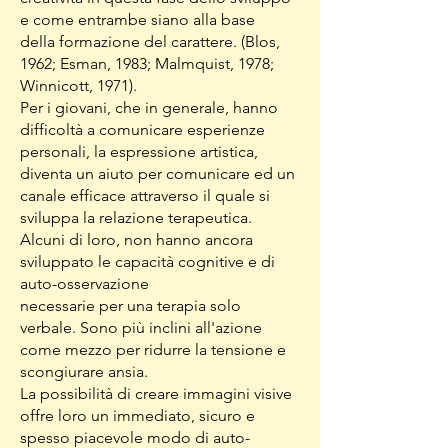
e come entrambe siano alla base
della
formazione del carattere. (Blos,
1962; Esman, 1983; Malmquist, 1978;
Winnicott, 1971).
Per i giovani, che in generale, hanno
difficoltà a comunicare esperienze
personali, la espressione artistica,
diventa un aiuto per comunicare ed
un
canale efficace attraverso il quale si
sviluppa la
relazione terapeutica.
Alcuni di loro,
non hanno ancora
sviluppato
le
capacità cognitive e di
auto-osservazione
necessarie
per una terapia solo
verbale
. Sono più inclini
all'azione
come
mezzo
per ridurre la tensione e
scongiurare
ansia.
La
p
ossibilità di creare
immagini visive
offre
loro un immediato, sicuro e
spesso piacevole
modo di auto-