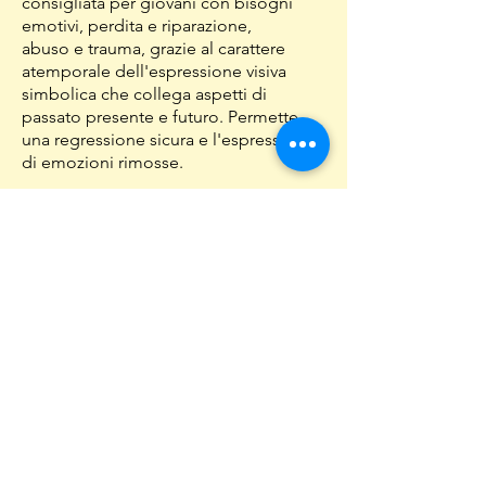
consigliata per giovani con bisogni
emotivi, perdita e riparazione,
abuso e trauma, grazie al carattere
atemporale dell'espressione visiva
simbolica che collega aspetti di
passato presente e futuro. Permette
una regressione sicura e l'espressione
di emozioni rimosse.
Che benefici può apportare questo
tipo di terapia ai ragazzi?
L'Arteterapia fornisce loro vitalità
Aiuta a mantenere un ego forte ed una
buona autostima
Facilita il lavoro di elaborazione dei
conflitti intrapsichici che emergono in
questo turbolento passaggio
evolutivo
Favorisce i processi di separazione-
individuazione